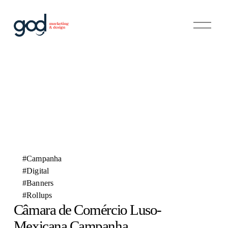
A
b
r
i
r
m
e
n
u
#Campanha
#Digital
#Banners
#Rollups
Câmara de Comércio Luso-
Mexicana Campanha 