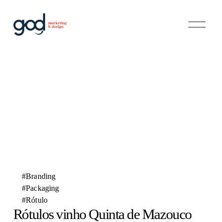
A
b
r
i
r
m
e
n
u
#Branding
#Packaging
#Rótulo
Rótulos vinho Quinta de Mazouco 