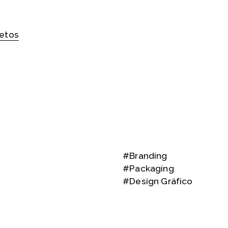
jetos
#Branding
#Packaging
#Design Gráfico