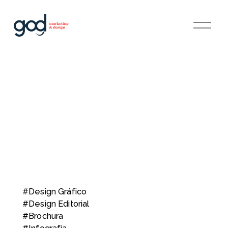
A
b
r
i
r
m
e
n
u
#Design Gráfico
#Design Editorial
#Brochura