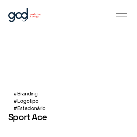
A
b
r
i
r
m
e
n
u
#Branding
#Logotipo
#Estacionário
Sport Ace